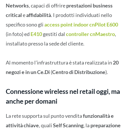
Networks
, capaci di offrire
prestazioni business
critical
e
affidabilità
. I prodotti individuati nello
specifico sono gli
access point indoor cnPilot E600
(in foto) ed
E410
gestiti dal
controller cnMaestro
,
installato presso la sede del cliente.
Al momento l’infrastruttura è stata realizzata in
20
negozi
e in un Ce.Di
(
Centro di Distribuzione
).
Connessione wireless nel retail oggi, ma
anche per domani
La rete supporta sul punto vendita
funzionalità e
attività chiave
, quali
Self Scanning
, la
preparazione