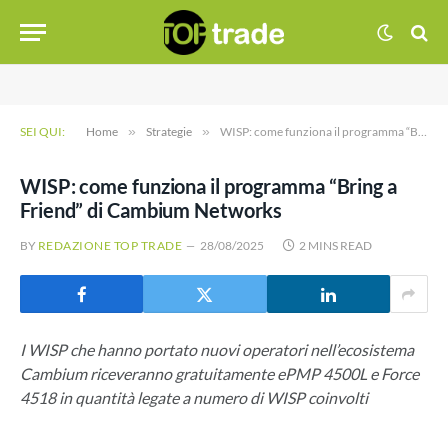
SEI QUI:
Home
»
Strategie
»
WISP: come funziona il programma “Bring a Friend” di Cambium Networks
WISP: come funziona il programma “Bring a
Friend” di Cambium Networks
BY
REDAZIONE TOP TRADE
28/08/2025
2 MINS READ
I WISP che hanno portato nuovi operatori nell’ecosistema
Cambium riceveranno gratuitamente ePMP 4500L e Force
4518 in quantità legate a numero di WISP coinvolti