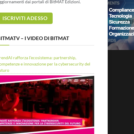
ggiornamenti dai portali di BitMAT Edizioni.
ITMATV – I VIDEO DI BITMAT
rendAI rafforza l’ecosistema: partnership,
ompetenze e innovazione per la cybersecurity del
uturo