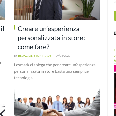
a
il
Creare un’esperienza
B
personalizzata in store:
come fare?
T
c
BY
REDAZIONE TOP TRADE
09/06/2022
f
e
Lexmark ci spiega che per creare un’esperienza
personalizzata in store basta una semplice
tecnologia