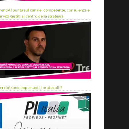
rendAI punta sul canale: competenze, consulenza e
ervizi gestiti al centro della strategia
erché sono importanti i protocolli?