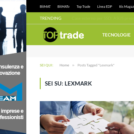
BitMAT
BitMATv
Top Trade
Linea EDP
Itis Magaz
TRENDING
TECNOLOGIE
SEI QUI:
Home
»
Posts Tagged "Lexmark"
SEI SU:
LEXMARK