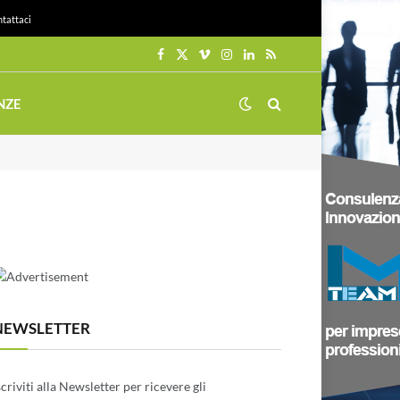
tattaci
Facebook
X
Vimeo
Instagram
LinkedIn
RSS
(Twitter)
NZE
NEWSLETTER
scriviti alla Newsletter per ricevere gli