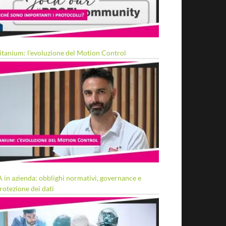
itanium: l’evoluzione del Motion Control
A in azienda: obblighi normativi, governance e
rotezione dei dati