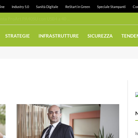
ine
Industry 5.0
Sanità Digitale
ReStart in Green
Speciale Stampanti
Con
Case esterno per SSD: ASUS presenta ProArt PA40SU con USB4 a 40 Gbps
STRATEGIE
INFRASTRUTTURE
SICUREZZA
TENDE
I