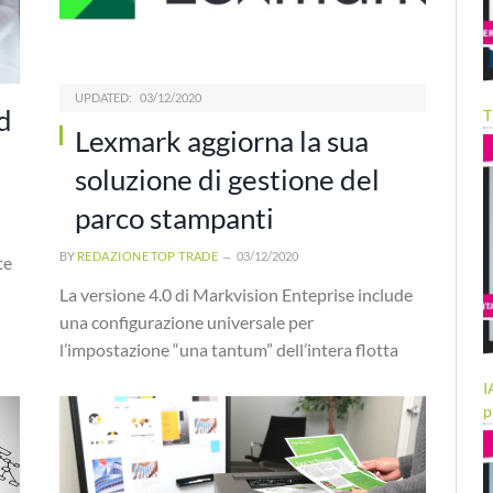
UPDATED:
03/12/2020
ud
T
Lexmark aggiorna la sua
soluzione di gestione del
parco stampanti
BY
REDAZIONE TOP TRADE
03/12/2020
te
La versione 4.0 di Markvision Enteprise include
una configurazione universale per
l’impostazione “una tantum” dell’intera flotta
I
p