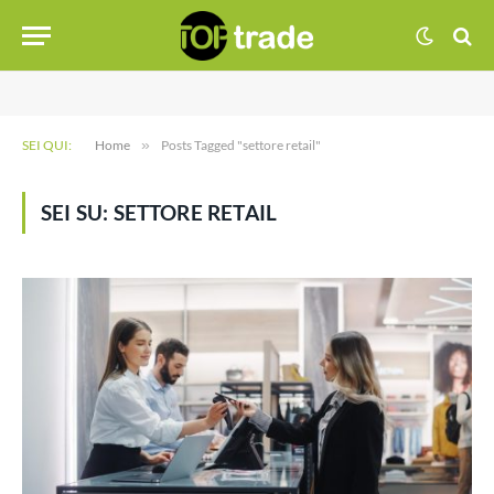
SEI QUI:
Home
»
Posts Tagged "settore retail"
SEI SU:
SETTORE RETAIL