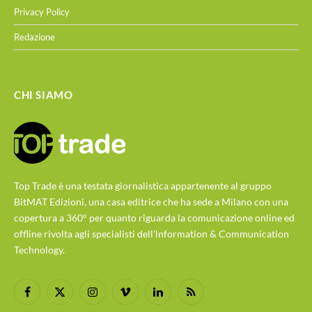
Privacy Policy
Redazione
CHI SIAMO
Top Trade è una testata giornalistica appartenente al gruppo
BitMAT Edizioni, una casa editrice che ha sede a Milano con una
copertura a 360° per quanto riguarda la comunicazione online ed
offline rivolta agli specialisti dell'lnformation & Communication
Technology.
Facebook
X
Instagram
Vimeo
LinkedIn
RSS
(Twitter)