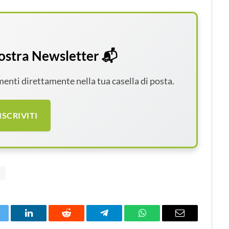
 nostra Newsletter 📬
amenti direttamente nella tua casella di posta.
ISCRIVITI
s
itter
LinkedIn
Reddit
Telegram
WhatsApp
Email