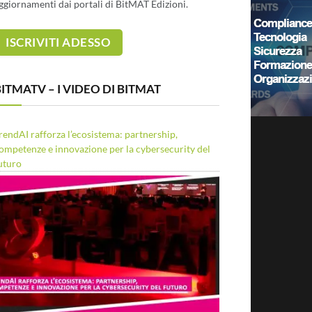
ggiornamenti dai portali di BitMAT Edizioni.
ITMATV – I VIDEO DI BITMAT
rendAI rafforza l’ecosistema: partnership,
ompetenze e innovazione per la cybersecurity del
uturo