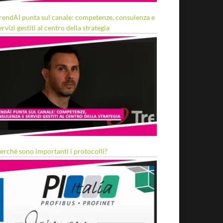
rendAI punta sul canale: competenze, consulenza e
ervizi gestiti al centro della strategia
erché sono importanti i protocolli?