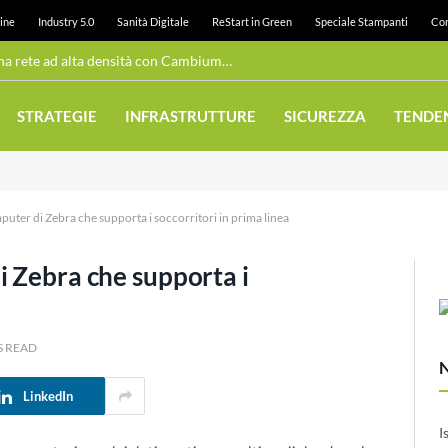
ine
Industry 5.0
Sanità Digitale
ReStart in Green
Speciale Stampanti
Con
Wi-Fi pubblico: Juneau realizza una rete ad alta densità con Cambium Networks
STRATEGIE
INFRASTRUTTURE
SICUREZZA
TENDE
uter di Zebra che supporta i soccorritori in prima linea
i Zebra che supporta i
S READ
LinkedIn
I