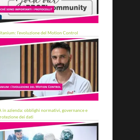
itanium: l’evoluzione del Motion Control
A in azienda: obblighi normativi, governance e
rotezione dei dati