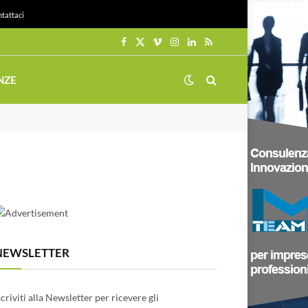
tattaci
Facebook
X
Vimeo
Instagram
LinkedIn
RSS
(Twitter)
NZE
NEWSLETTER
scriviti alla Newsletter per ricevere gli