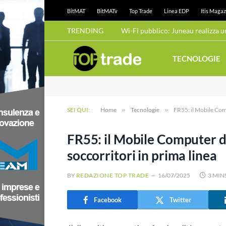
BitMAT
BitMATv
Top Trade
Linea EDP
Itis Magaz
TRENDING
TECNOLOGIE
SEI QUI:
Home
»
Tecnologie
»
FR55: il Mobile Comp
FR55: il Mobile Computer d
soccorritori in prima linea
BY
REDAZIONE TOP TRADE
16/07/2025
3 MIN
Facebook
Twitter