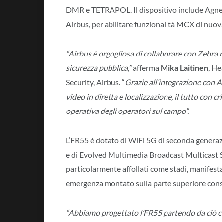
DMR e TETRAPOL. Il dispositivo include Agnet,
Airbus, per abilitare funzionalità MCX di nuo
“Airbus è orgogliosa di collaborare con Zebra n
sicurezza pubblica,”
afferma
Mika Laitinen
, He
Security, Airbus. “
Grazie all’integrazione con A
video in diretta e localizzazione, il tutto con c
operativa degli operatori sul campo”.
L’FR55 è dotato di WiFi 5G di seconda generazi
e di Evolved Multimedia Broadcast Multicast 
particolarmente affollati come stadi, manifesta
emergenza montato sulla parte superiore conse
“Abbiamo progettato l’FR55 partendo da ciò che