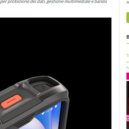
e per protezione dei dati, gestione multimediale e banda
a
B
T
c
f