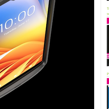
T
s
P