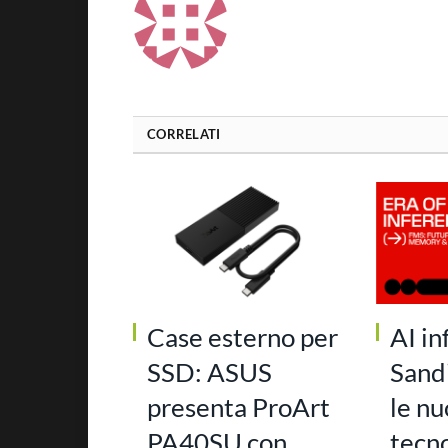
CORRELATI
Case esterno per
AI in
SSD: ASUS
Sand
presenta ProArt
le n
PA40SU con
tecn