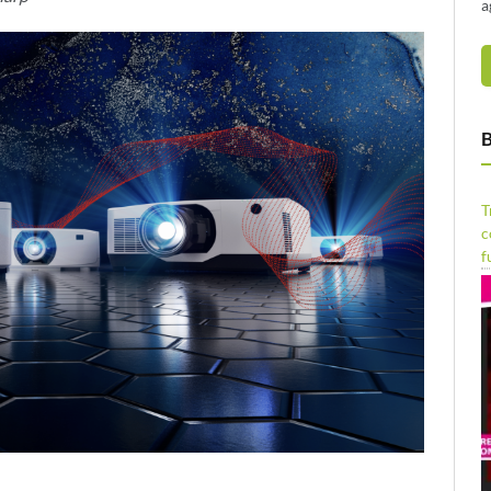
a
B
T
c
f