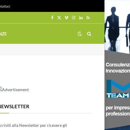
tattaci
Facebook
X
Vimeo
Instagram
LinkedIn
RSS
(Twitter)
NZE
NEWSLETTER
scriviti alla Newsletter per ricevere gli