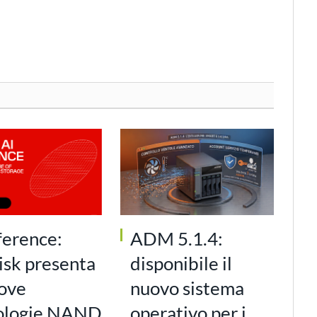
ference:
ADM 5.1.4:
isk presenta
disponibile il
uove
nuovo sistema
ologie NAND
operativo per i