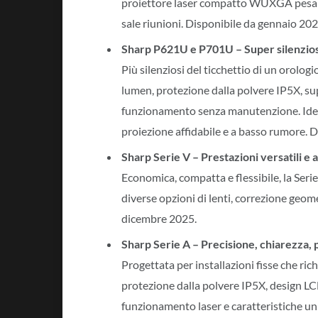
proiettore laser compatto WUXGA pesa so
sale riunioni. Disponibile da gennaio 202
Sharp P621U e P701U – Super silenziosi
Più silenziosi del ticchettio di un orolog
lumen, protezione dalla polvere IP5X, s
funzionamento senza manutenzione. Ideali
proiezione affidabile e a basso rumore. D
Sharp Serie V – Prestazioni versatili e 
Economica, compatta e flessibile, la Ser
diverse opzioni di lenti, correzione geo
dicembre 2025.
Sharp Serie A – Precisione, chiarezza, 
Progettata per installazioni fisse che ric
protezione dalla polvere IP5X, design LCD
funzionamento laser e caratteristiche u