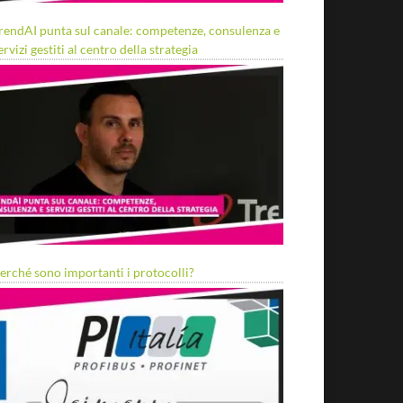
rendAI punta sul canale: competenze, consulenza e
ervizi gestiti al centro della strategia
erché sono importanti i protocolli?