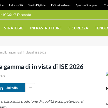
ine
Industry 5.0
Sanità Digitale
ReStart in Green
Speciale Stampanti
Con
 ICOS: c’è l’accordo
STRATEGIE
INFRASTRUTTURE
SICUREZZA
TENDE
amplia la gamma di in vista di ISE 2026
la gamma di in vista di ISE 2026
READ
LinkedIn
i basa sulla tradizione di qualità e competenza nel
I
harp