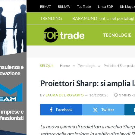
BitMAT
BitMATv
Top Trade
Linea EDP
Itis Magaz
TRENDING
BARAMUNDI entra nel portafoglio
TECNOLOGIE
SEI QUI:
Home
»
Tecnologie
»
Proiettori Sharp: si 
Proiettori Sharp: si amplia 
BY
LAURA DEL ROSARIO
16/12/2025
3 MINS 
Facebook
Twitter
La nuova gamma di proiettori a marchio Sharp s
settore della proiezione in ambito display di S