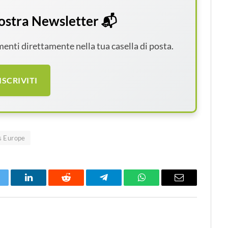
 nostra Newsletter 📬
amenti direttamente nella tua casella di posta.
ISCRIVITI
s Europe
itter
LinkedIn
Reddit
Telegram
WhatsApp
Email