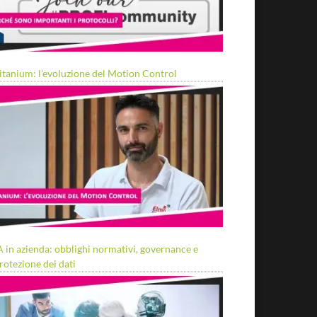
itanium: l’evoluzione del Motion Control
A in azienda: obblighi normativi, governance e
rotezione dei dati