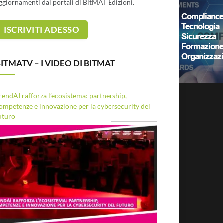
ggiornamenti dai portali di BitMAT Edizioni.
ITMATV – I VIDEO DI BITMAT
rendAI rafforza l’ecosistema: partnership,
ompetenze e innovazione per la cybersecurity del
uturo