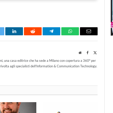
itter
LinkedIn
Reddit
Telegram
WhatsApp
Email
Website
Facebook
X
(Twitter)
ni, una casa editrice che ha sede a Milano con copertura a 360° per
ivolta agli specialisti dell'lnformation & Communication Technology.