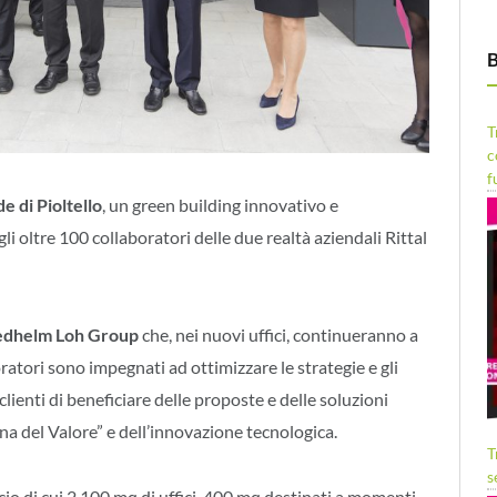
B
T
c
f
e di Pioltello
, un green building innovativo e
li oltre 100 collaboratori delle due realtà aziendali Rittal
edhelm Loh Group
che, nei nuovi uffici, continueranno a
ratori sono impegnati ad ottimizzare le strategie e gli
clienti di beneficiare delle proposte e delle soluzioni
na del Valore” e dell’innovazione tecnologica.
T
s
icio di cui 2.100 mq di uffici, 400 mq destinati a momenti