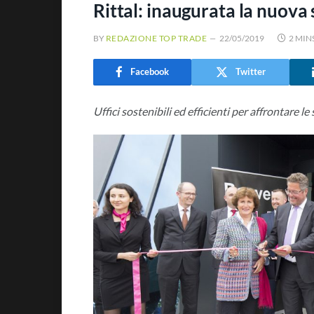
Rittal: inaugurata la nuova 
BY
REDAZIONE TOP TRADE
22/05/2019
2 MIN
Facebook
Twitter
Uffici sostenibili ed efficienti per affrontare le