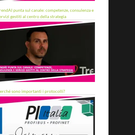
rendAI punta sul canale: competenze, consulenza e
ervizi gestiti al centro della strategia
erché sono importanti i protocolli?