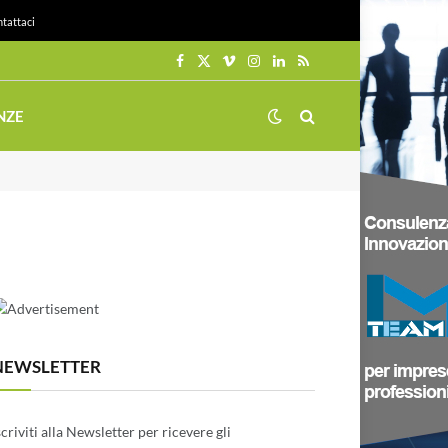
tattaci
Facebook
X
Vimeo
Instagram
LinkedIn
RSS
(Twitter)
NZE
NEWSLETTER
scriviti alla Newsletter per ricevere gli