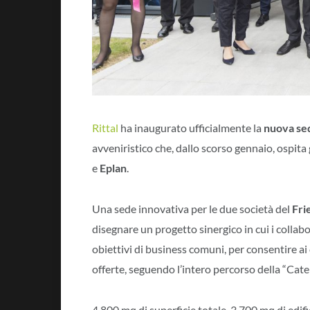
Rittal
ha inaugurato ufficialmente la
nuova sed
avveniristico che, dallo scorso gennaio, ospita g
e
Eplan
.
Una sede innovativa per le due società del
Fri
disegnare un progetto sinergico in cui i collabo
obiettivi di business comuni, per consentire ai 
offerte, seguendo l’intero percorso della “Cate
4.800 mq di superficie totale, 3.700 mq di edif