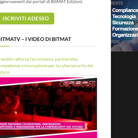
ggiornamenti dai portali di BitMAT Edizioni.
ITMATV – I VIDEO DI BITMAT
rendAI rafforza l’ecosistema: partnership,
ompetenze e innovazione per la cybersecurity del
uturo