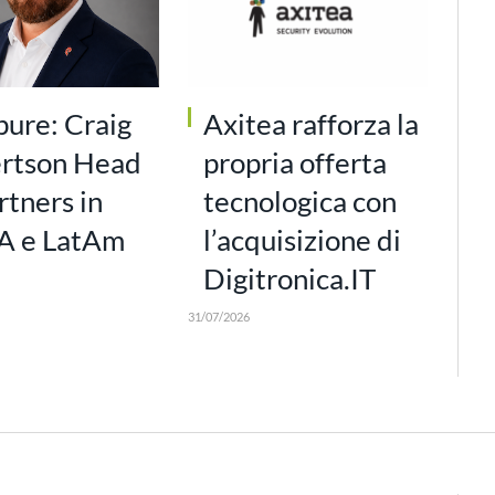
pure: Craig
Axitea rafforza la
rtson Head
propria offerta
rtners in
tecnologica con
 e LatAm
l’acquisizione di
Digitronica.IT
31/07/2026