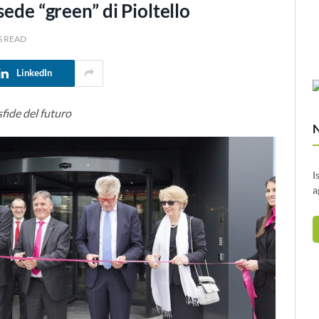
sede “green” di Pioltello
S READ
LinkedIn
 sfide del futuro
I
a