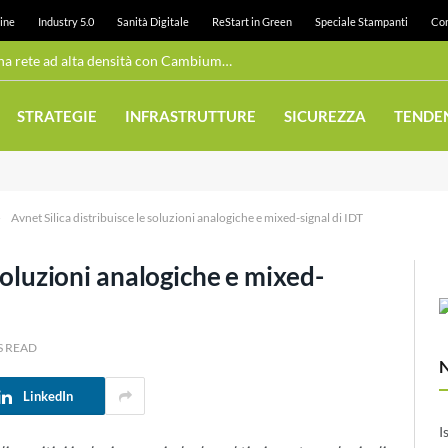
ine
Industry 5.0
Sanità Digitale
ReStart in Green
Speciale Stampanti
Con
Wi-Fi pubblico: Juneau realizza una rete ad alta densità con Cambium Networks
STRATEGIE
INFRASTRUTTURE
SICUREZZA
TENDE
»
Avnet Silica distribuisce le soluzioni analogiche e mixed-signal di IDT
 soluzioni analogiche e mixed-
S READ
LinkedIn
I