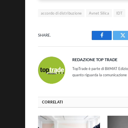
accordo di distribuzione
Avnet Silica
IDT
SHARE.
Facebook
Tw
REDAZIONE TOP TRADE
TopTrade è parte di BitMAT Edizio
quanto riguarda la comunicazione r
CORRELATI