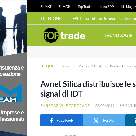
BitMAT
BitMATv
Top Trade
Linea EDP
Itis Magaz
TRENDING
TECNOLOGIE
SEI QUI:
Home
»
Portale Bitmat
»
Portale News
Avnet Silica distribuisce le
signal di IDT
BY
REDAZIONE TOP TRADE
22/05/2019
2 MIN
Facebook
Twitter