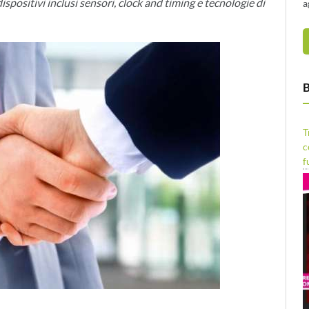
positivi inclusi sensori, clock and timing e tecnologie di
a
B
T
c
f