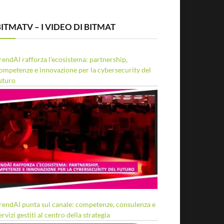
ITMATV – I VIDEO DI BITMAT
rendAI rafforza l’ecosistema: partnership,
ompetenze e innovazione per la cybersecurity del
uturo
rendAI punta sul canale: competenze, consulenza e
ervizi gestiti al centro della strategia