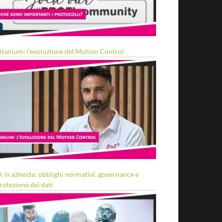
itanium: l’evoluzione del Motion Control
A in azienda: obblighi normativi, governance e
rotezione dei dati