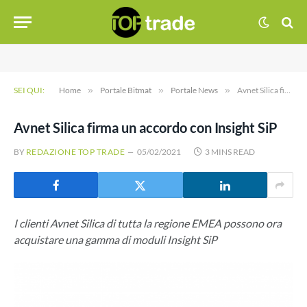
SEI QUI:
Home
»
Portale Bitmat
»
Portale News
»
Avnet Silica firma un accordo con Insight SiP
Avnet Silica firma un accordo con Insight SiP
BY
REDAZIONE TOP TRADE
05/02/2021
3 MINS READ
I clienti Avnet Silica di tutta la regione EMEA possono ora
acquistare una gamma di moduli Insight SiP