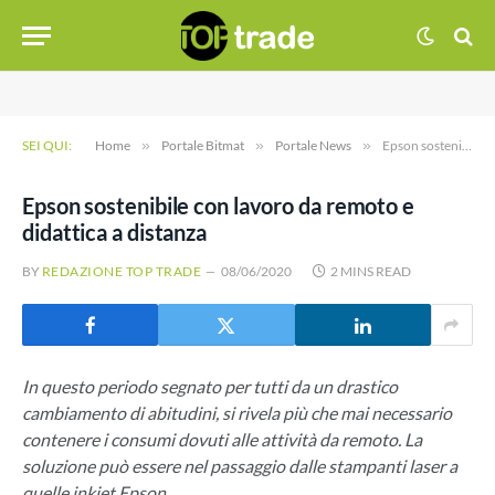
SEI QUI:
Home
»
Portale Bitmat
»
Portale News
»
Epson sostenibile con lavoro da remoto e didattica a distanza
Epson sostenibile con lavoro da remoto e
didattica a distanza
BY
REDAZIONE TOP TRADE
08/06/2020
2 MINS READ
In questo periodo segnato per tutti da un drastico
cambiamento di abitudini, si rivela più che mai necessario
contenere i consumi dovuti alle attività da remoto. La
soluzione può essere nel passaggio dalle stampanti laser a
quelle inkjet Epson