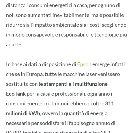
distanza i consumi energetici a casa, per ognuno di
noi, sono aumentati inevitabilmente, ma è possibile
ridurre sia l’impatto ambientale sia i costi scegliendo
in modo consapevole e responsabile le tecnologie più
adatte.
In base ai dati a disposizione di
Epson
emerge infatti
che se in Europa, tutte le macchine laser venissero
sostituite con
le stampanti e i multifunzione
EcoTank
per la casa e professionali, ogni anno i
consumi energetici diminuirebbero di oltre
311
milioni di kWh
, ovvero la quantità di energia
necessaria per soddisfare il fabbisogno annuo di
94.981 famiglie, con un risparmio di oltre 38,1