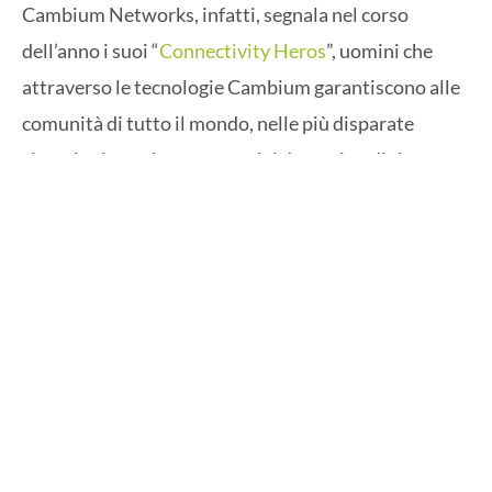
Cambium Networks, infatti, segnala nel corso
dell’anno i suoi “
Connectivity Heros
”, uomini che
attraverso le tecnologie Cambium garantiscono alle
comunità di tutto il mondo, nelle più disparate
situazioni, preziosa connettività per cittadini,
istituzioni e imprese.
Nello specifico, l’ITDRC fornisce sistemi di
comunicazione per centri di evacuazione e basi
operative per le organizzazioni di disater recovery
come FEMA, Office of Emergency Services (Cal OES)
della California, Croce Rossa, Team Rubicon e
AmeriCorps.