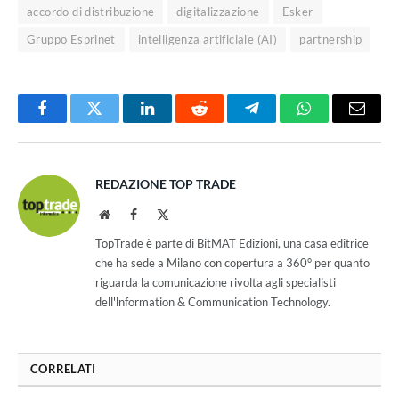
accordo di distribuzione
digitalizzazione
Esker
Gruppo Esprinet
intelligenza artificiale (AI)
partnership
Facebook
Twitter
LinkedIn
Reddit
Telegram
WhatsApp
Email
REDAZIONE TOP TRADE
Website
Facebook
X
(Twitter)
TopTrade è parte di BitMAT Edizioni, una casa editrice
che ha sede a Milano con copertura a 360° per quanto
riguarda la comunicazione rivolta agli specialisti
dell'lnformation & Communication Technology.
CORRELATI