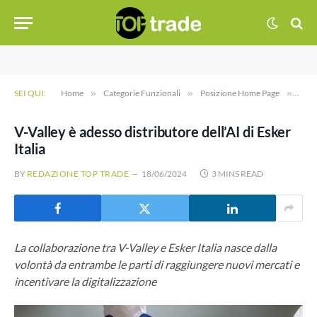
SEI QUI:
Home
»
Categorie Funzionali
»
Posizione Home Page
»
V-Val
V-Valley è adesso distributore dell’AI di Esker
Italia
BY
REDAZIONE TOP TRADE
18/06/2024
3 MINS READ
La collaborazione tra V-Valley e Esker Italia nasce dalla
volontà da entrambe le parti di raggiungere nuovi mercati e
incentivare la digitalizzazione