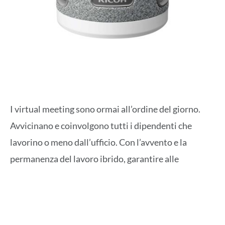
I virtual meeting sono ormai all’ordine del giorno.
Avvicinano e coinvolgono tutti i dipendenti che
lavorino o meno dall’ufficio. Con l’avvento e la
permanenza del lavoro ibrido, garantire alle
organizzazioni riunioni coinvolgenti, fluide e sicure è
un must per i fornitori ecco perchè
PFU (EMEA)
Limited
propone l’Hub per riunioni
RICOH 360
, una
soluzione creata per ridurre la “fatigue” delle riunioni