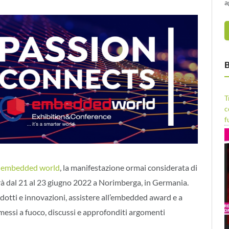
a
B
T
c
f
a
embedded world
, la manifestazione ormai considerata di
à dal 21 al 23 giugno 2022 a Norimberga, in Germania.
dotti e innovazioni, assistere all’embedded award e a
essi a fuoco, discussi e approfonditi argomenti