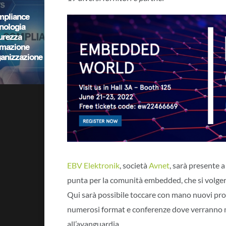
EBV Elektronik
, società
Avnet
, sarà presente 
punta per la comunità embedded, che si volger
Qui sarà possibile toccare con mano nuovi pro
numerosi format e conferenze dove verranno m
all’avanguardia.