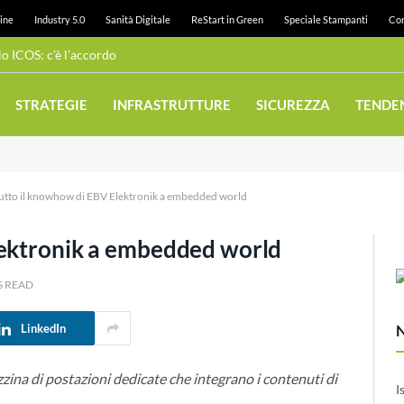
ine
Industry 5.0
Sanità Digitale
ReStart in Green
Speciale Stampanti
Con
 ICOS: c’è l’accordo
STRATEGIE
INFRASTRUTTURE
SICUREZZA
TENDE
utto il knowhow di EBV Elektronik a embedded world
lektronik a embedded world
S READ
LinkedIn
ina di postazioni dedicate che integrano i contenuti di
I