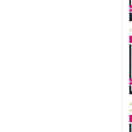
T
I
p