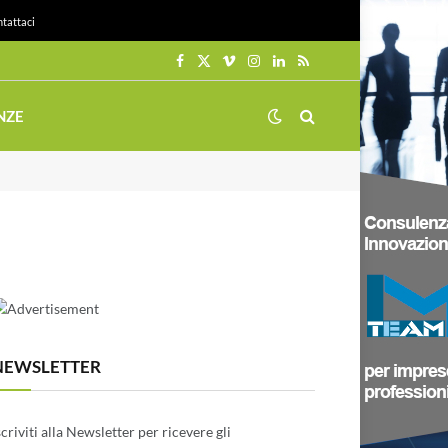
tattaci
Facebook
X
Vimeo
Instagram
LinkedIn
RSS
(Twitter)
NZE
NEWSLETTER
scriviti alla Newsletter per ricevere gli