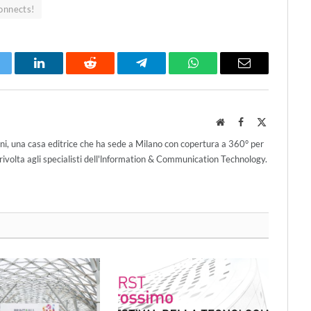
onnects!
itter
LinkedIn
Reddit
Telegram
WhatsApp
Email
Website
Facebook
X
(Twitter)
ni, una casa editrice che ha sede a Milano con copertura a 360° per
ivolta agli specialisti dell'lnformation & Communication Technology.