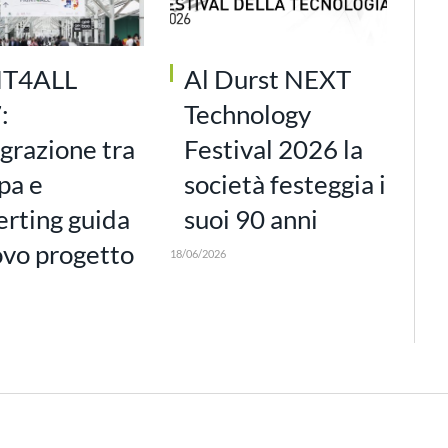
NT4ALL
Al Durst NEXT
:
Technology
egrazione tra
Festival 2026 la
pa e
società festeggia i
erting guida
suoi 90 anni
ovo progetto
18/06/2026