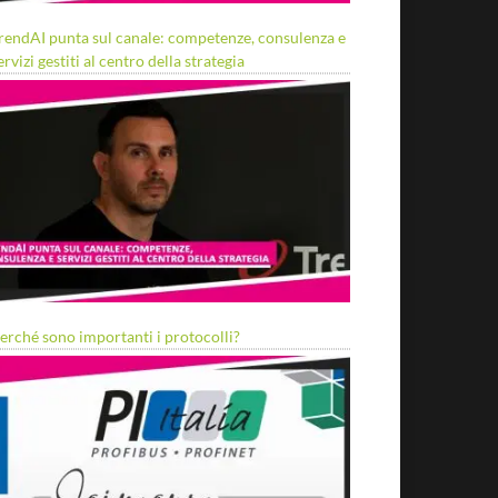
rendAI punta sul canale: competenze, consulenza e
ervizi gestiti al centro della strategia
erché sono importanti i protocolli?