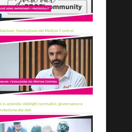
itanium: l’evoluzione del Motion Control
A in azienda: obblighi normativi, governance e
rotezione dei dati