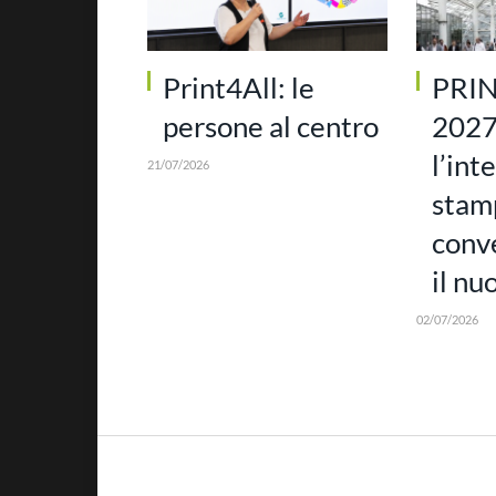
Print4All: le
PRI
persone al centro
2027
l’int
21/07/2026
stam
conv
il nu
02/07/2026