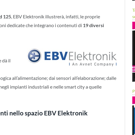
T
d 125
, EBV Elektronik illustrerà, infatti, le proprie
s
ni dedicate che integrano i contenuti di
19 diversi
e dà il
alogica all’alimentazione; dai sensori all’elaborazione; dalle
egli impianti industriali e nelle smart city a quelle
P
enti nello spazio EBV Elektronik