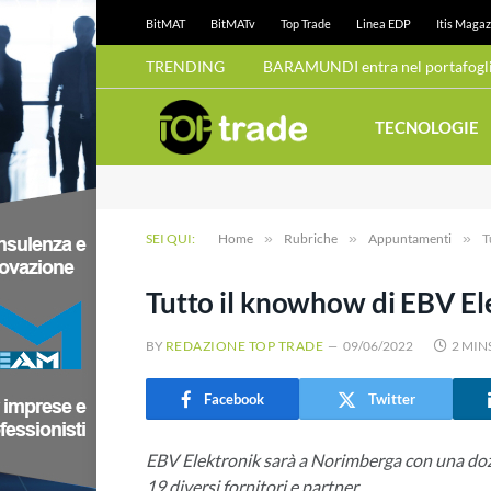
BitMAT
BitMATv
Top Trade
Linea EDP
Itis Magaz
TRENDING
BARAMUNDI entra nel portafoglio
TECNOLOGIE
SEI QUI:
Home
»
Rubriche
»
Appuntamenti
»
T
Tutto il knowhow di EBV E
BY
REDAZIONE TOP TRADE
09/06/2022
2 MIN
Facebook
Twitter
EBV Elektronik sarà a Norimberga con una dozz
19 diversi fornitori e partner