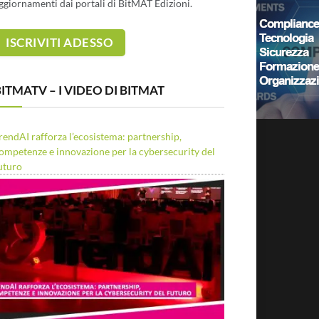
ggiornamenti dai portali di BitMAT Edizioni.
ITMATV – I VIDEO DI BITMAT
rendAI rafforza l’ecosistema: partnership,
ompetenze e innovazione per la cybersecurity del
uturo