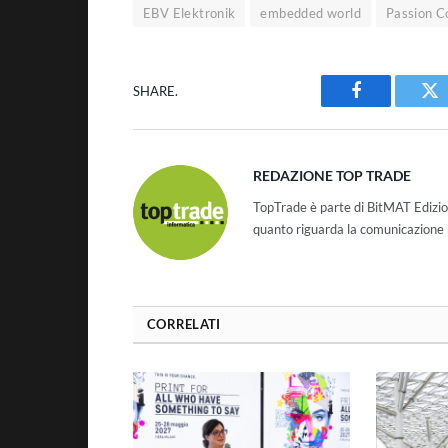
EBV Elektronik
embedded world
Passion C
SHARE.
Facebook
Tw
REDAZIONE TOP TRADE
TopTrade è parte di BitMAT Edizio
quanto riguarda la comunicazione r
CORRELATI