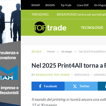
BitMAT
BitMATv
Top Trade
Linea EDP
Itis Magaz
TRENDING
BARAMUNDI entra nel portafoglio
TECNOLOGIE
SEI QUI:
Home
»
Strategie
»
Nel 2025 Print4All to
Nel 2025 Print4All torna a 
BY
REDAZIONE TOP TRADE
30/05/2023
UPDATED
Facebook
Twitter
Il mondo del printing si riunirà ancora una vol
27 al 30 maggio