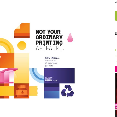
a
B
T
c
f