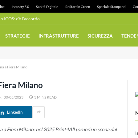
ine
Industry 5.0
Sanità Digitale
ReStart in Green
Speciale Stampanti
Con
 ICOS: c’è l’accordo
STRATEGIE
INFRASTRUTTURE
SICUREZZA
TENDE
rna a Fiera Milano
Fiera Milano
:
30/05/2023
3 MINS READ
LinkedIn
ta a Fiera Milano: nel 2025 Print4All tornerà in scena dal
I