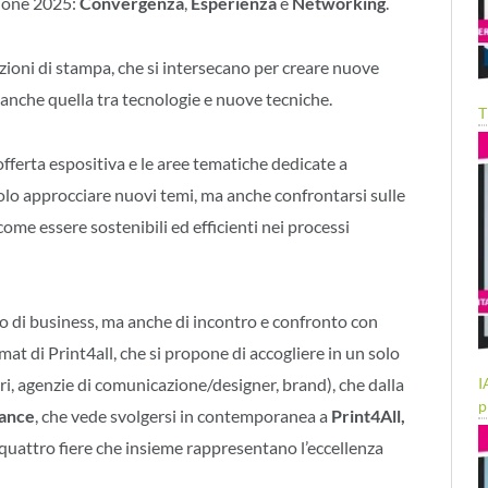
zione 2025:
Convergenza
,
Esperienza
e
Networking
.
azioni di stampa, che si intersecano per creare nuove
anche quella tra tecnologie e nuove tecniche.
T
offerta espositiva e le aree tematiche dedicate a
solo approcciare nuovi temi, ma anche confrontarsi sulle
come essere sostenibili ed efficienti nei processi
to di business, ma anche di incontro e confronto con
rmat di Print4all, che si propone di accogliere in un solo
I
ri, agenzie di comunicazione/designer, brand), che dalla
p
iance
, che vede svolgersi in contemporanea a
Print4All,
 quattro fiere che insieme rappresentano l’eccellenza