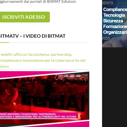
ggiornamenti dai portali di BitMAT Edizioni.
ITMATV – I VIDEO DI BITMAT
rendAI rafforza l’ecosistema: partnership,
ompetenze e innovazione per la cybersecurity del
uturo