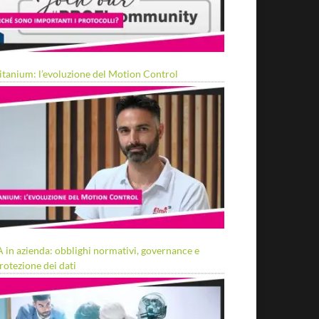
itanium: l’evoluzione del Motion Control
A in azienda: obblighi normativi, governance e
rotezione dei dati