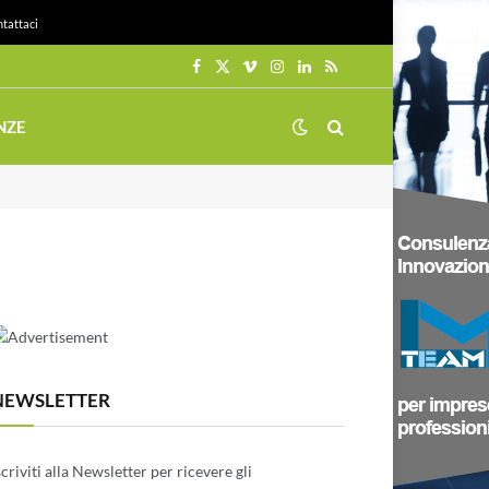
tattaci
Facebook
X
Vimeo
Instagram
LinkedIn
RSS
(Twitter)
NZE
NEWSLETTER
scriviti alla Newsletter per ricevere gli