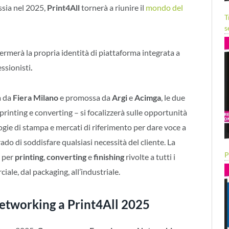
ossia nel 2025,
Print4All
tornerà a riunire il
mondo del
T
s
ermerà la propria identità di piattaforma integrata a
essionisti
.
a da
Fiera Milano
e promossa da
Argi
e
Acimga
, le due
 printing e converting – si focalizzerà sulle opportunità
ogie di stampa e mercati di riferimento per dare voce a
ado di soddisfare qualsiasi necessità del cliente. La
P
e per
printing
,
converting
e
finishing
rivolte a tutti i
iale, dal packaging, all’industriale.
etworking a Print4All 2025