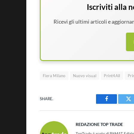
Iscriviti alla
Ricevi gli ultimi articoli e aggiorn
Fiera Milano
Nuovo visual
Print4All
Pri
SHARE.
Facebook
Tw
REDAZIONE TOP TRADE
TopTrade è parte di BitMAT Edizio