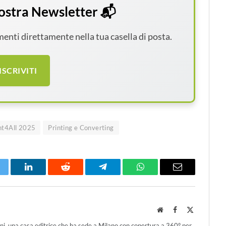
 nostra Newsletter 📬
amenti direttamente nella tua casella di posta.
ISCRIVITI
nt4All 2025
Printing e Converting
itter
LinkedIn
Reddit
Telegram
WhatsApp
Email
Website
Facebook
X
(Twitter)
ni, una casa editrice che ha sede a Milano con copertura a 360° per