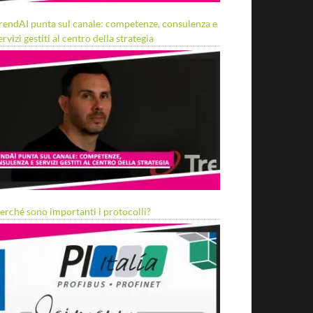
rendAI punta sul canale: competenze, consulenza e
ervizi gestiti al centro della strategia
erché sono importanti i protocolli?