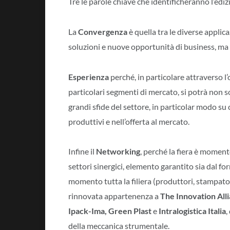
Tre le parole chiave che identificheranno l’edi
La
Convergenza
è quella tra le diverse applic
soluzioni e nuove opportunità di business, ma 
Esperienza
perché, in particolare attraverso l’
particolari segmenti di mercato, si potrà non 
grandi sfide del settore, in particolar modo su 
produttivi e nell’offerta al mercato.
Infine il
Networking
, perché la fiera è momen
settori sinergici, elemento garantito sia dal fo
momento tutta la filiera (produttori, stampato
rinnovata appartenenza a
The Innovation All
Ipack-Ima, Green Plast
e
Intralogistica Italia
,
della meccanica strumentale.