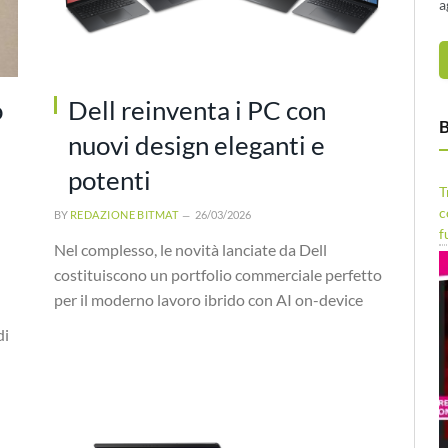
a
o
Dell reinventa i PC con
B
nuovi design eleganti e
potenti
T
c
BY
REDAZIONE BITMAT
26/03/2026
f
Nel complesso, le novità lanciate da Dell
costituiscono un portfolio commerciale perfetto
per il moderno lavoro ibrido con AI on-device
di