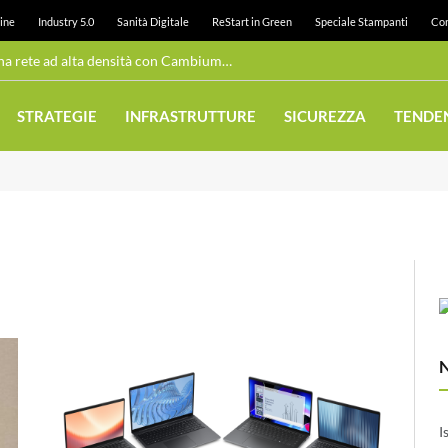
ine
Industry 5.0
Sanità Digitale
ReStart in Green
Speciale Stampanti
Con
Wi-Fi pubblico: Juneau realizza una rete ad alta densità con Cambium Networks
STRATEGIE
INFRASTRUTTURE
SICUREZZA
TENDE
I