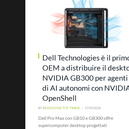
Dell Technologies è il prim
OEM a distribuire il deskt
NVIDIA GB300 per agenti
di AI autonomi con NVIDI
OpenShell
BY
REDAZIONE TOP TRADE
17/03/2026
Dell Pro Max con GB10 e GB300 offre
supercomputer desktop progettati