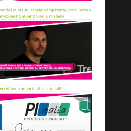
rendAI punta sul canale: competenze, consulenza e
ervizi gestiti al centro della strategia
erché sono importanti i protocolli?