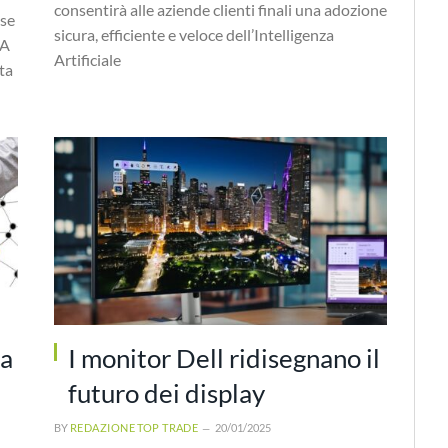
consentirà alle aziende clienti finali una adozione
ase
sicura, efficiente e veloce dell’Intelligenza
IA
Artificiale
ta
la
I monitor Dell ridisegnano il
futuro dei display
BY
REDAZIONE TOP TRADE
20/01/2025