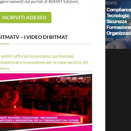
ggiornamenti dai portali di BitMAT Edizioni.
ITMATV – I VIDEO DI BITMAT
rendAI rafforza l’ecosistema: partnership,
ompetenze e innovazione per la cybersecurity del
uturo