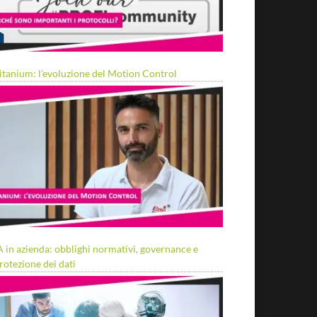
itanium: l’evoluzione del Motion Control
A in azienda: obblighi normativi, governance e
rotezione dei dati