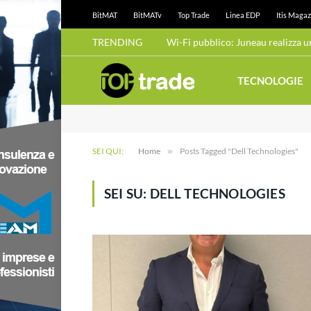
BitMAT
BitMATv
Top Trade
Linea EDP
Itis Magaz
TRENDING
TECNOLOGIE
SEI QUI:
Home
»
Posts Tagged "Dell Technologies"
SEI SU:
DELL TECHNOLOGIES