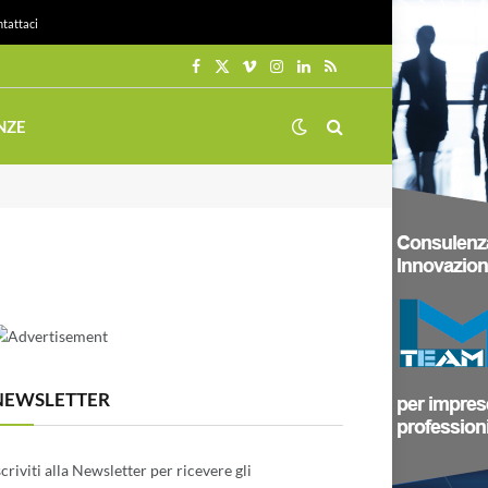
tattaci
Facebook
X
Vimeo
Instagram
LinkedIn
RSS
(Twitter)
NZE
NEWSLETTER
scriviti alla Newsletter per ricevere gli