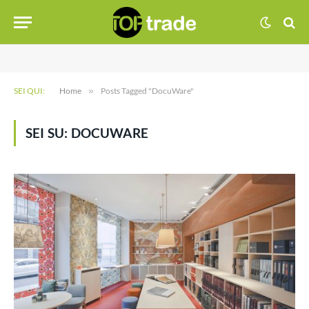
SEI QUI:
Home
»
Posts Tagged "DocuWare"
SEI SU:
DOCUWARE