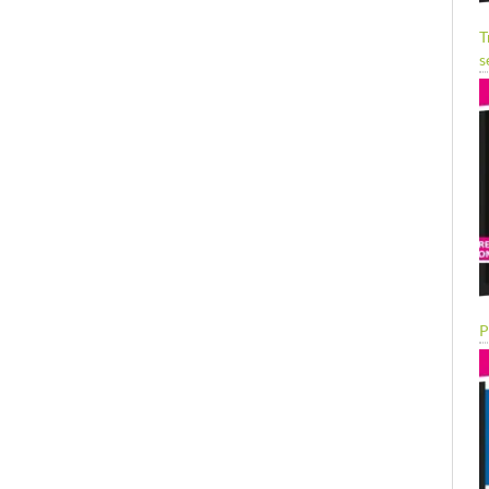
T
s
P