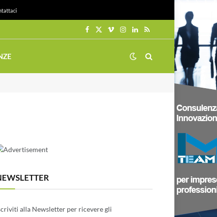
tattaci
Facebook
X
Vimeo
Instagram
LinkedIn
RSS
(Twitter)
NZE
NEWSLETTER
scriviti alla Newsletter per ricevere gli