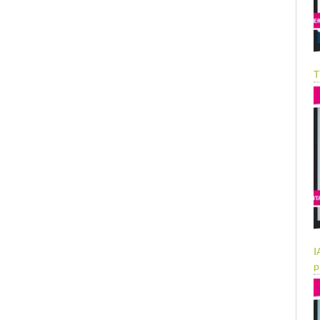
T
I
p