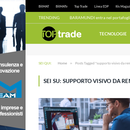
BitMAT
BitMATv
Top Trade
Linea EDP
Itis Magaz
TRENDING
BARAMUNDI entra nel portafoglio
TECNOLOGIE
SEI QUI:
Home
»
Posts Tagged "supporto visivo da re
SEI SU:
SUPPORTO VISIVO DA R