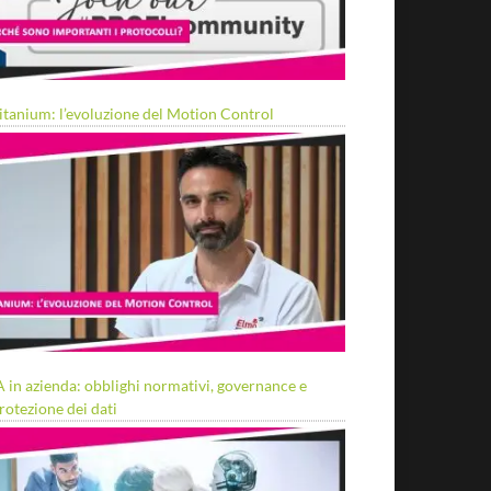
itanium: l’evoluzione del Motion Control
A in azienda: obblighi normativi, governance e
rotezione dei dati