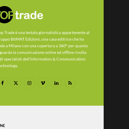
op Trade è una testata giornalistica appartenente al
ruppo BitMAT Edizioni, una casa editrice che ha
ede a Milano con una copertura a 360° per quanto
iguarda la comunicazione online ed offline rivolta
gli specialisti dell'lnformation & Communication
echnology.
Facebook
X
Instagram
Vimeo
LinkedIn
RSS
(Twitter)
ONE