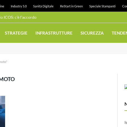
ine
Industry 5.0
Sanità Digitale
ReStart in Green
Speciale Stampanti
Con
 ICOS: c’è l’accordo
STRATEGIE
INFRASTRUTTURE
SICUREZZA
TENDE
moto"
EMOTO
I