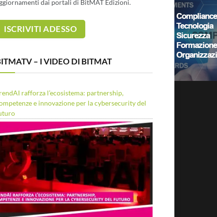
ggiornamenti dai portali di BitMAT Edizioni.
ITMATV – I VIDEO DI BITMAT
rendAI rafforza l’ecosistema: partnership,
ompetenze e innovazione per la cybersecurity del
uturo