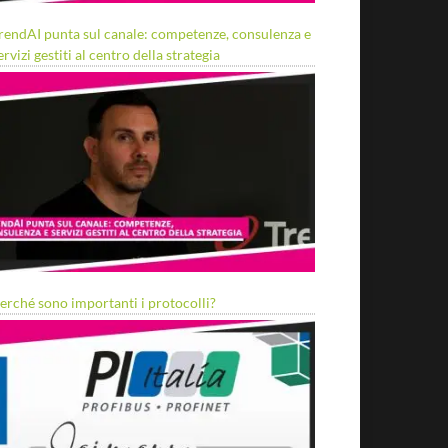
rendAI punta sul canale: competenze, consulenza e
ervizi gestiti al centro della strategia
erché sono importanti i protocolli?