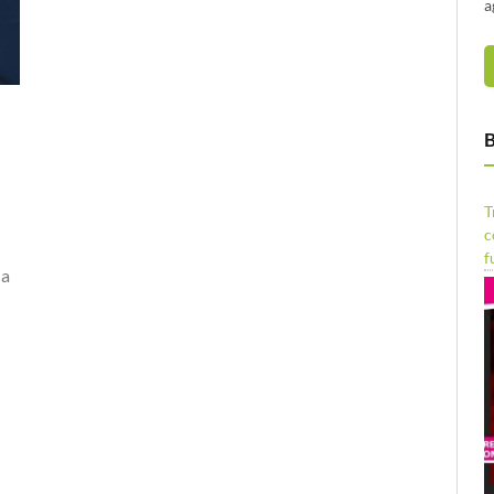
a
B
T
c
f
da