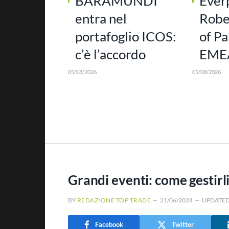
BARAMUNDI
Ever
entra nel
Robe
portafoglio ICOS:
of Pa
c’è l’accordo
EMEA
05/08/2026
05/08/2026
Grandi eventi: come gestirli
BY
REDAZIONE TOP TRADE
21/06/2024
UPDATED
Facebook
Twitter