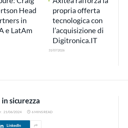
pure: Craig
Axitea rafforza la
rtson Head
propria offerta
rtners in
tecnologica con
 e LatAm
l’acquisizione di
Digitronica.IT
31/07/2026
 in sicurezza
:
21/06/2024
6 MINS READ
LinkedIn