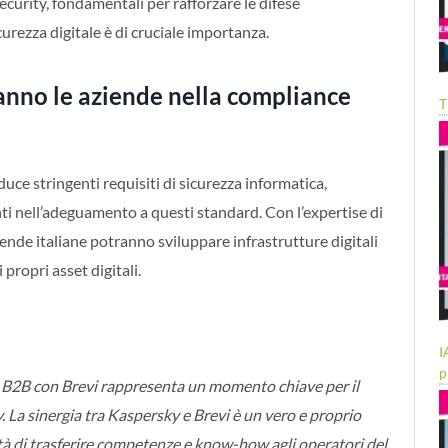
curity, fondamentali per rafforzare le difese
curezza digitale è di cruciale importanza.
anno le aziende nella compliance
T
duce stringenti requisiti di sicurezza informatica,
nti nell’adeguamento a questi standard. Con l’expertise di
iende italiane potranno sviluppare infrastrutture digitali
 propri asset digitali.
I
p
e B2B con Brevi rappresenta un momento chiave per il
 La sinergia tra Kaspersky e Brevi è un vero e proprio
ità di trasferire competenze e know-how agli operatori del