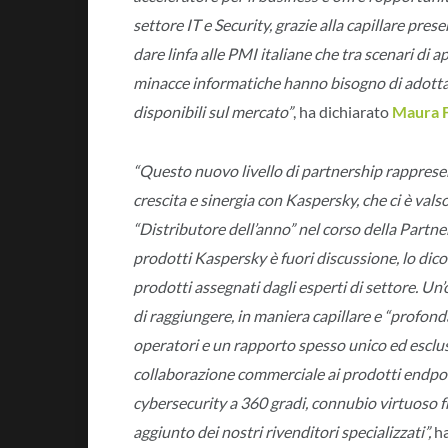
settore IT e Security, grazie alla capillare prese
dare linfa alle PMI italiane che tra scenari di a
minacce informatiche hanno bisogno di adottar
disponibili sul mercato”
, ha dichiarato
Maura F
“Questo nuovo livello di partnership rapprese
crescita e sinergia con Kaspersky, che ci è vals
“Distributore dell’anno” nel corso della Partne
prodotti Kaspersky è fuori discussione, lo dicon
prodotti assegnati dagli esperti di settore. Un
di raggiungere, in maniera capillare e “profonda
operatori e un rapporto spesso unico ed esclus
collaborazione commerciale ai prodotti endpoin
cybersecurity a 360 gradi, connubio virtuoso fra
aggiunto dei nostri rivenditori specializzati”,
h