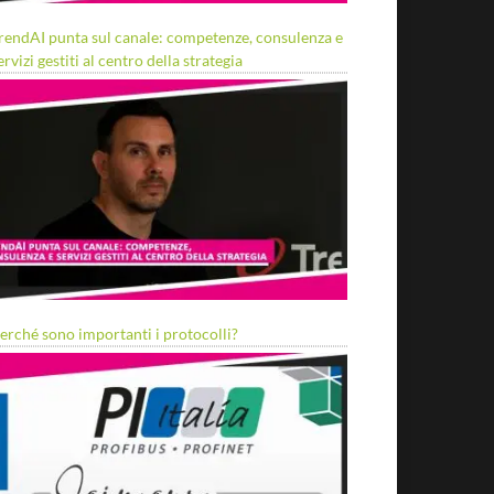
rendAI punta sul canale: competenze, consulenza e
ervizi gestiti al centro della strategia
erché sono importanti i protocolli?