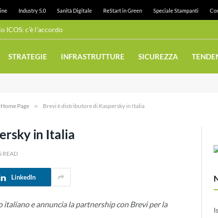
ine
Industry 5.0
Sanità Digitale
ReStart in Green
Speciale Stampanti
Con
 ICOS: c’è l’accordo
STRATEGIE
INFRASTRUTTURE
SICUREZZA
TENDE
e Home Page
»
Brevi è distributore di Kaspersky in Italia
ersky in Italia
S READ
LinkedIn
 italiano e annuncia la partnership con Brevi per la
I