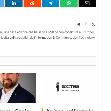
itter
LinkedIn
Reddit
Telegram
WhatsApp
Email
Website
Facebook
X
(Twitter)
ni, una casa editrice che ha sede a Milano con copertura a 360° per
ivolta agli specialisti dell'lnformation & Communication Technology.