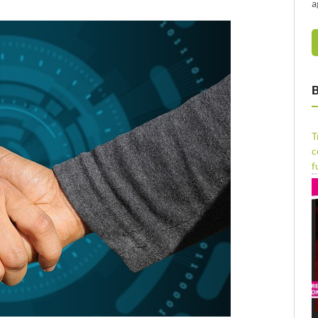
a
B
T
c
f