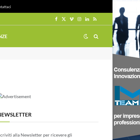
tattaci
Facebook
X
Vimeo
Instagram
LinkedIn
RSS
(Twitter)
NZE
NEWSLETTER
scriviti alla Newsletter per ricevere gli