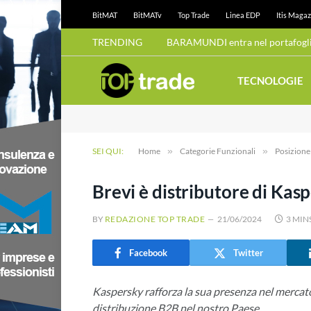
BitMAT
BitMATv
Top Trade
Linea EDP
Itis Magaz
TRENDING
BARAMUNDI entra nel portafoglio
TECNOLOGIE
SEI QUI:
Home
»
Categorie Funzionali
»
Posizion
Brevi è distributore di Kasp
BY
REDAZIONE TOP TRADE
21/06/2024
3 MIN
Facebook
Twitter
Kaspersky rafforza la sua presenza nel mercato
distribuzione B2B nel nostro Paese