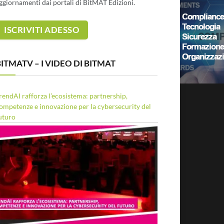
ggiornamenti dai portali di BitMAT Edizioni.
ITMATV – I VIDEO DI BITMAT
rendAI rafforza l’ecosistema: partnership,
ompetenze e innovazione per la cybersecurity del
uturo