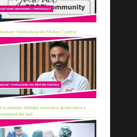
itanium: l’evoluzione del Motion Control
A in azienda: obblighi normativi, governance e
rotezione dei dati