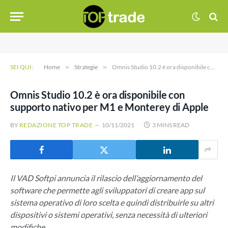
SEI QUI:
Home
»
Strategie
»
Omnis Studio 10.2 è ora disponibile con supporto nativo per M1 e Monterey di Apple
Omnis Studio 10.2 è ora disponibile con
supporto nativo per M1 e Monterey di Apple
BY
REDAZIONE TOP TRADE
10/11/2021
3 MINS READ
Il VAD Softpi annuncia il rilascio dell’aggiornamento del
software che permette agli sviluppatori di creare app sul
sistema operativo di loro scelta e quindi distribuirle su altri
dispositivi o sistemi operativi, senza necessità di ulteriori
modifiche