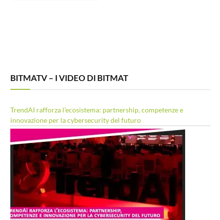
BITMATV – I VIDEO DI BITMAT
TrendAI rafforza l’ecosistema: partnership, competenze e
innovazione per la cybersecurity del futuro