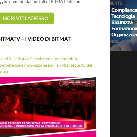
ggiornamenti dai portali di BitMAT Edizioni.
ITMATV – I VIDEO DI BITMAT
rendAI rafforza l’ecosistema: partnership,
ompetenze e innovazione per la cybersecurity del
uturo