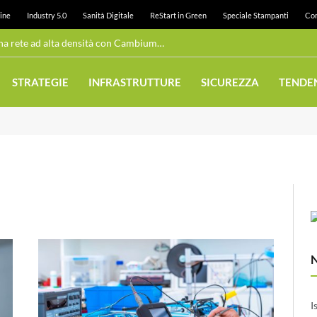
ine
Industry 5.0
Sanità Digitale
ReStart in Green
Speciale Stampanti
Con
Wi-Fi pubblico: Juneau realizza una rete ad alta densità con Cambium Networks
STRATEGIE
INFRASTRUTTURE
SICUREZZA
TENDE
I