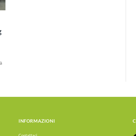
g
tà
INFORMAZIONI
C
Contattaci