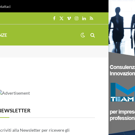
tattaci
Facebook
X
Vimeo
Instagram
LinkedIn
RSS
(Twitter)
NZE
NEWSLETTER
scriviti alla Newsletter per ricevere gli