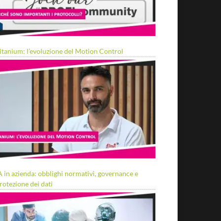
itanium: l’evoluzione del Motion Control
A in azienda: obblighi normativi, governance e
rotezione dei dati