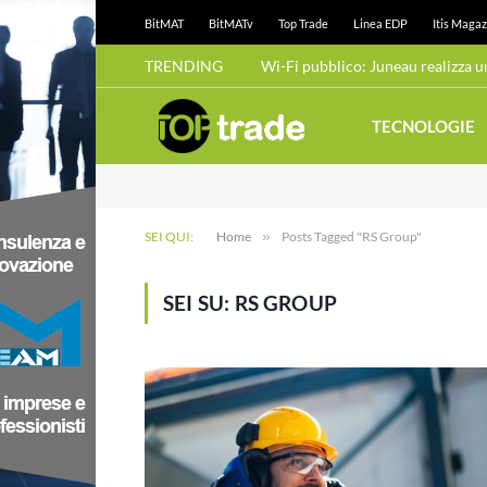
BitMAT
BitMATv
Top Trade
Linea EDP
Itis Magaz
TRENDING
TECNOLOGIE
SEI QUI:
Home
»
Posts Tagged "RS Group"
SEI SU:
RS GROUP