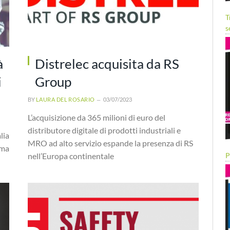
T
s
à
Distrelec acquisita da RS
i
Group
BY
LAURA DEL ROSARIO
03/07/2023
L’acquisizione da 365 milioni di euro del
distributore digitale di prodotti industriali e
lia
MRO ad alto servizio espande la presenza di RS
 ma
nell’Europa continentale
P