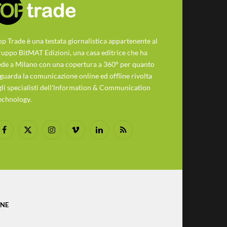
op Trade è una testata giornalistica appartenente al
ruppo BitMAT Edizioni, una casa editrice che ha
ede a Milano con una copertura a 360° per quanto
iguarda la comunicazione online ed offline rivolta
gli specialisti dell'lnformation & Communication
echnology.
Facebook
X
Instagram
Vimeo
LinkedIn
RSS
(Twitter)
ONE