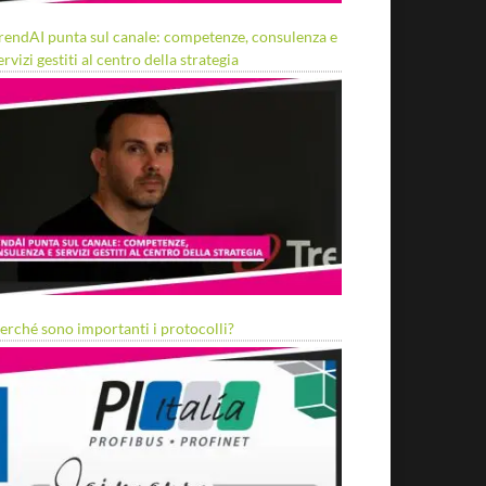
rendAI punta sul canale: competenze, consulenza e
ervizi gestiti al centro della strategia
erché sono importanti i protocolli?