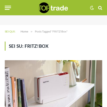
SEI QUI:
Home
»
Posts Tagged "FRITZ!Box"
SEI SU:
FRITZ!BOX