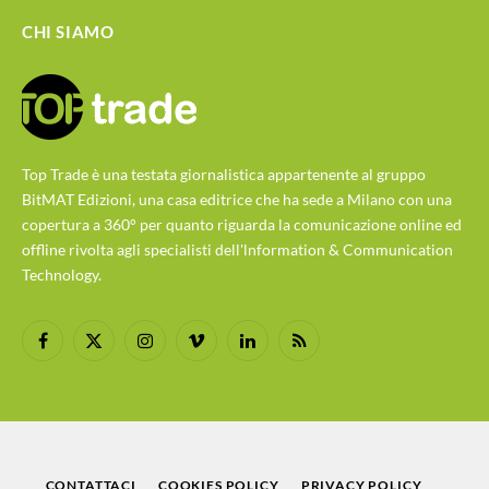
CHI SIAMO
Top Trade è una testata giornalistica appartenente al gruppo
BitMAT Edizioni, una casa editrice che ha sede a Milano con una
copertura a 360° per quanto riguarda la comunicazione online ed
offline rivolta agli specialisti dell'lnformation & Communication
Technology.
Facebook
X
Instagram
Vimeo
LinkedIn
RSS
(Twitter)
CONTATTACI
COOKIES POLICY
PRIVACY POLICY