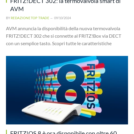
FRITZ!DECT 302: la termovalvola smart di
AVM
BY
REDAZIONE TOP TRADE
09/10/2024
AVM annuncia la disponibilità della nuova termovalvola
FRITZ!DECT 302 che si connette al FRITZ!Box via DECT
con un semplice tasto. Scopri tutte le caratteristiche
FRITZ!OS 8 è ora disponibile con oltre 60